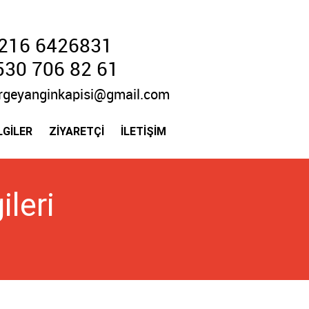
216 6426831
530 706 82 61
rgeyanginkapisi@gmail.com
LGİLER
ZİYARETÇİ
İLETİŞİM
ileri