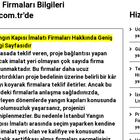
Firmaları Bilgileri
Hi
.com.tr'de
Uc
ya
ngın Kapısı İmalatı Firmaları Hakkında Geniş
gi Sayfasıdır
Gü
yasada teklif veren, proje bağlantısı yapan
ya
cak imalat yeri olmayan çok sayıda firma
lunmaktadır. Bu firmalar daha ucuz
Te
Hi
tırdıkları proje bedelinin üzerine belirli bir kâr
ya
ı koyarak firmalara teklif iletirler. Ancak bu
rdeki firmalarla anlaşma sağladıınızda,
İz
erleyen dönemlerde yangın kapıları konusunda
Li
r olumsuzluk yaşarsanız, projenizi
Pr
hiplenmezler. Bu nedenle
İstanbul Yangın
Fi
pısı İmalatı
arasında seçim yaparken kendine
ya
 imalat yeri olan ve kalifiye ve konusunda
alık sertifikası almış firmaları seçmelisiniz.