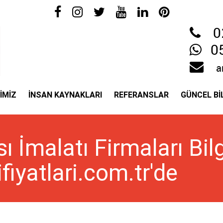
0
0
a
İMİZ
İNSAN KAYNAKLARI
REFERANSLAR
GÜNCEL Bİ
 İmalatı Firmaları Bilg
fiyatlari.com.tr'de