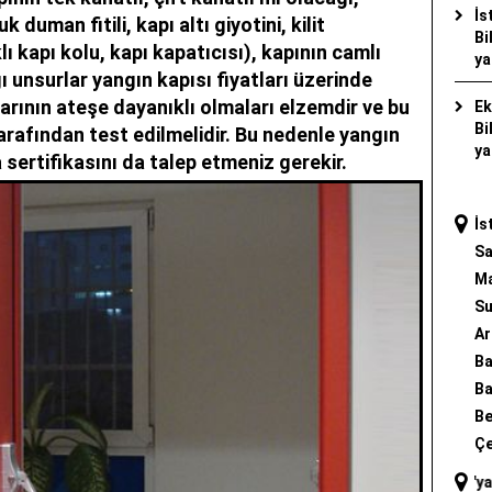
İs
duman fitili, kapı altı giyotini, kilit
Bi
 kapı kolu, kapı kapatıcısı), kapının camlı
ya
ı unsurlar
yangın kapısı fiyatları
üzerinde
ılarının ateşe dayanıklı olmaları elzemdir ve bu
Ek
Bi
arafından test edilmelidir. Bu nedenle yangın
ya
 sertifikasını da talep etmeniz gerekir.
İs
Sa
Ma
Su
Ar
Ba
Ba
Be
Çe
"
yangın merdiveni
"; "
yangın merdiveni