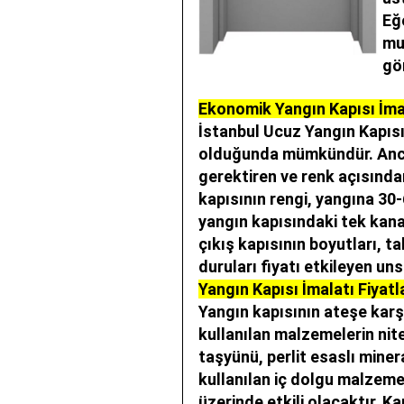
Eğ
mut
gö
Ekonomik Yangın Kapısı İma
İstanbul Ucuz Yangın Kapısı
olduğunda mümkündür. Ancak
gerektiren ve renk açısında
kapısının rengi, yangına 30
yangın kapısındaki tek kana
çıkış kapısının boyutları, ta
duruları fiyatı etkileyen uns
Yangın Kapısı İmalatı Fiyatl
Yangın kapısının ateşe karş
kullanılan malzemelerin nite
taşyünü, perlit esaslı miner
kullanılan iç dolgu malzeme
üzerinde etkili olacaktır. Ka