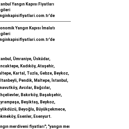
tanbul Yangın Kapısı Fiyatları
lgileri
nginkapisifiyatlari.com.tr'de
onomik Yangın Kapısı İmalatı
lgileri
nginkapisifiyatlari.com.tr'de
tanbul, Ümraniye, Üsküdar,
ncaktepe, Kadıköy, Ataşehir,
ltepe, Kartal, Tuzla, Gebze, Beykoz,
ltanbeyli, Pendik, Maltepe, İstanbul,
navutköy, Avcılar, Bağcılar,
hçelievler, Bakırköy, Başakşehir,
yrampaşa, Beşiktaş, Beykoz,
ylikdüzü, Beyoğlu, Büyükçekmece,
kmeköy, Esenler, Esenyurt.
 fiyatları
"; "
yangın merdiveni firmaları
"; "
yangın merdiveni imalatı
"; 