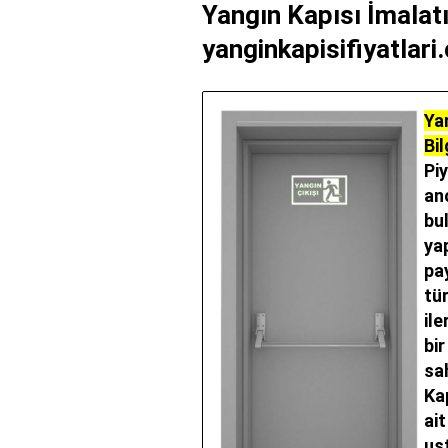
Yangın Kapısı İmalatı 
yanginkapisifiyatlari
Ya
Bil
Pi
an
bu
yap
pay
tü
il
bi
sa
Ka
ait
ust