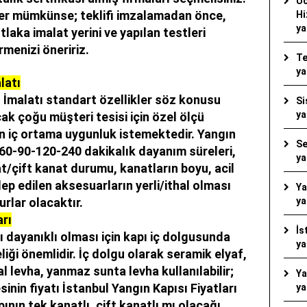
Uc
er mümkünse; teklifi imzalamadan önce,
Hi
ya
laka imalat yerini ve yapılan testleri
rmenizi öneririz.
Te
ya
latı
 İmalatı
standart özellikler söz konusu
Si
ya
 çoğu müşteri tesisi için özel ölçü
n iç ortama uygunluk istemektedir. Yangın
Se
-60-90-120-240 dakikalık dayanım süreleri,
ya
t/çift kanat durumu, kanatların boyu, acil
lep edilen aksesuarların yerli/ithal olması
Ya
urlar olacaktır.
ya
arı
İs
ı dayanıklı olması için kapı iç dolgusunda
ya
liği önemlidir. İç dolgu olarak seramik elyaf,
al levha, yanmaz sunta levha kullanılabilir;
Ya
sinin fiyatı
İstanbul Yangın Kapısı Fiyatları
ya
pının tek kanatlı, çift kanatlı mı olacağı,